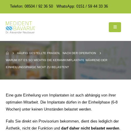
encodedScript:
encodedScript:
Telefon: 08504 / 92 36 50
WhatsApp: 0151 / 59 44 33 36
HÄUFIG GESTELLTE FRAGEN
,
NACH DER OPERATION
WARUM IST ES SO WICHTIG DIE KERAMIKIMPLANTATE WÄHREND DER
EINHEILUNGSPHASE NICHT ZU BELASTEN?
Eine gute Einheilung von Implantaten ist auch abhängig von ihrer
optimalen Mitarbeit. Die Implantate dürfen in der Einheilphase (6-8
Wochen) unter keinen Umständen belastet werden.
Falls Sie direkt ein Provisorium bekommen, dient dies lediglich der
Ästhetik, nicht der Funktion und
darf daher nicht belastet werden
.