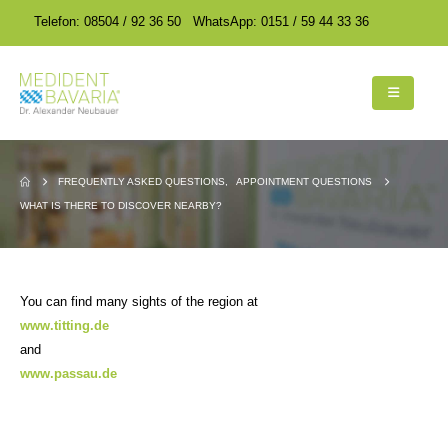
encodedScript:
encodedScript:
Telefon: 08504 / 92 36 50
WhatsApp: 0151 / 59 44 33 36
FREQUENTLY ASKED QUESTIONS
,
APPOINTMENT QUESTIONS
WHAT IS THERE TO DISCOVER NEARBY?
You can find many sights of the region at
www.titting.de
and
www.passau.de