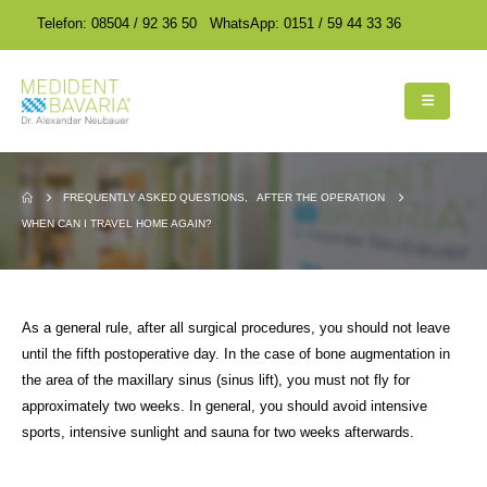
encodedScript:
encodedScript:
Telefon: 08504 / 92 36 50
WhatsApp: 0151 / 59 44 33 36
FREQUENTLY ASKED QUESTIONS
,
AFTER THE OPERATION
WHEN CAN I TRAVEL HOME AGAIN?
As a general rule, after all surgical procedures, you should not leave
until the fifth postoperative day. In the case of bone augmentation in
the area of the maxillary sinus (sinus lift), you must not fly for
approximately two weeks. In general, you should avoid intensive
sports, intensive sunlight and sauna for two weeks afterwards.