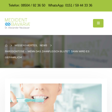
encodedScript:
encodedScript:
Telefon: 08504 / 92 36 50
WhatsApp: 0151 / 59 44 33 36
WISSENSWERTES
,
NEWS
PARODONTOSE – WENN DAS ZAHNFLEISCH BLUTET, DANN WIRD ES
GEFÄHRLICH!