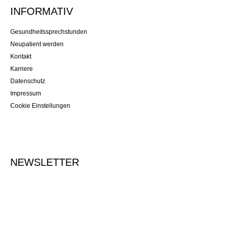
INFORMATIV
Gesundheitssprechstunden
Neupatient werden
Kontakt
Karriere
Datenschutz
Impressum
Cookie Einstellungen
NEWSLETTER
Tragen Sie Ihre E-Mailadresse ein, um sich für den Newsletter
anzumelden.