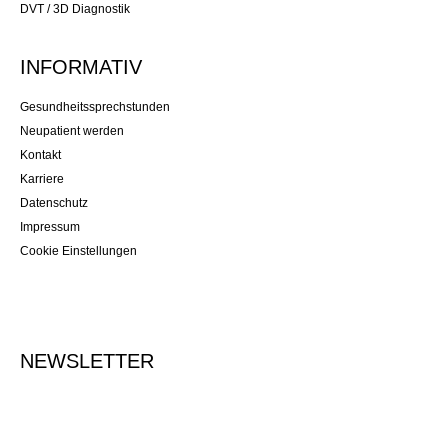
DVT / 3D Diagnostik
INFORMATIV
Gesundheitssprechstunden
Neupatient werden
Kontakt
Karriere
Datenschutz
Impressum
Cookie Einstellungen
NEWSLETTER
Tragen Sie Ihre E-Mailadresse ein, um sich für den Newsletter
anzumelden.