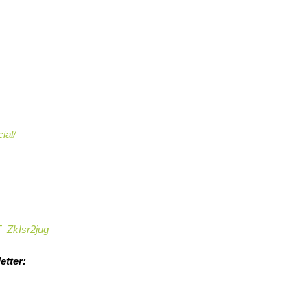
ial/
_ZkIsr2jug
tter: