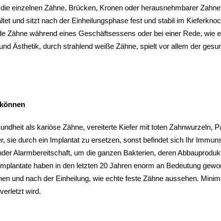
auf die einzelnen Zähne, Brücken, Kronen oder herausnehmbarer Zahne
ltet und sitzt nach der Einheilungsphase fest und stabil im Kieferkno
lende Zähne während eines Geschäftsessens oder bei einer Rede, wie
 und Ästhetik, durch strahlend weiße Zähne, spielt vor allem der ges
 können
undheit als kariöse Zähne, vereiterte Kiefer mit toten Zahnwurzeln, 
, sie durch ein Implantat zu ersetzen, sonst befindet sich Ihr Immu
der Alarmbereitschaft, um die ganzen Bakterien, deren Abbauprodukte
. Implantate haben in den letzten 20 Jahren enorm an Bedeutung gew
nen und nach der Einheilung, wie echte feste Zähne aussehen. Minimal
erletzt wird.